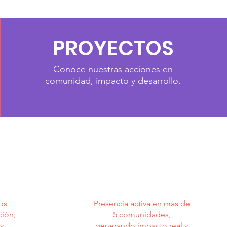
PROYECTOS
Conoce nuestras acciones en
comunidad, impacto y desarrollo.
+5
TOS
comunidades
os
Presencia activa en más de
ión,
5 comunidades,
y
generando impacto real y