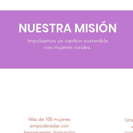
NUESTRA MISIÓN
Impulsamos un cambio sostenible
con mujeres rurales.
+100
vo
mujeres
Más de 100 mujeres
Una
empoderadas con
herramientas, formación
com