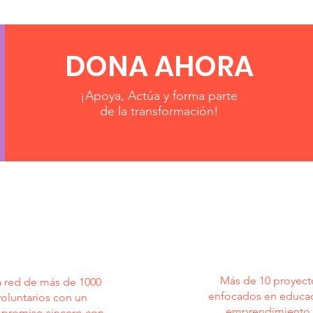
DONA AHORA
¡Apoya, Actúa y forma parte
de la transformación!
+1000
+10
luntarios
PROYEC
Más de 10 proyect
 red de más de 1000
enfocados en educac
voluntarios con un
emprendimiento 
promiso sincero con