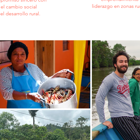
liderazgo en zonas rur
el cambio social
 el desarrollo rural.