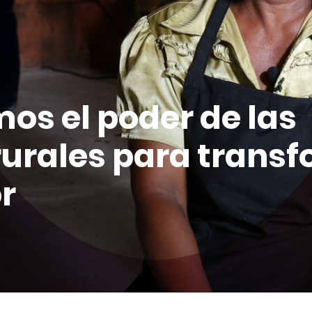
os el poder de las
rurales para trans
r